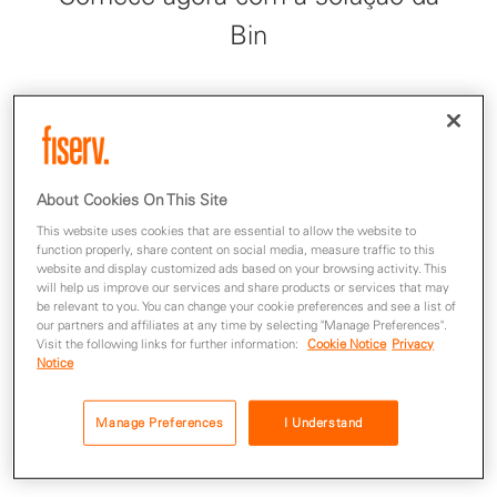
Bin
About Cookies On This Site
This website uses cookies that are essential to allow the website to
function properly, share content on social media, measure traffic to this
website and display customized ads based on your browsing activity. This
Plataforma global
will help us improve our services and share products or services that may
be relevant to you. You can change your cookie preferences and see a list of
our partners and affiliates at any time by selecting "Manage Preferences".
Visit the following links for further information:
Cookie Notice
Privacy
Notice
Plataforma certificada e aderente ao PCI
DSS, com alta disponibilidade e capacidade
Manage Preferences
I Understand
de escalonamento.