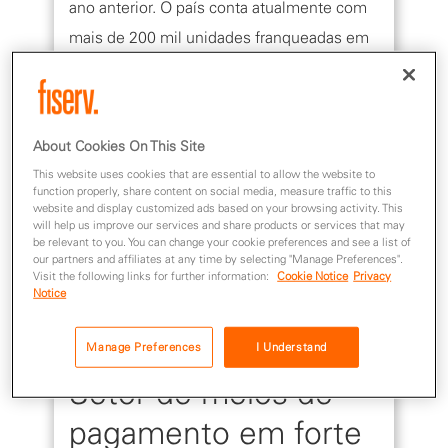
ano anterior. O país conta atualmente com
mais de 200 mil unidades franqueadas em
operação, responsáveis por quase 1,8
milhão de empregos formais.
About Cookies On This Site
Esse crescimento reforça o franchising
This website uses cookies that are essential to allow the website to
function properly, share content on social media, measure traffic to this
como uma das principais portas de entrada
website and display customized ads based on your browsing activity. This
para o empreendedorismo no país. Mas
will help us improve our services and share products or services that may
be relevant to you. You can change your cookie preferences and see a list of
afinal, em qual franquia investir? Como
our partners and affiliates at any time by selecting "Manage Preferences".
Visit the following links for further information:
Cookie Notice
Privacy
escolher o negócio mais vantajoso para o
Notice
seu empreendimento?
Manage Preferences
I Understand
Setor de meios de
pagamento em forte